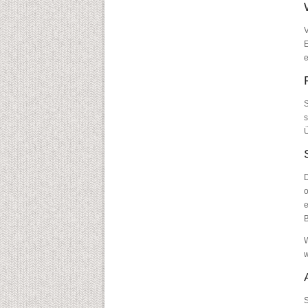
V
E
e
S
s
Ü
D
o
e
B
W
S