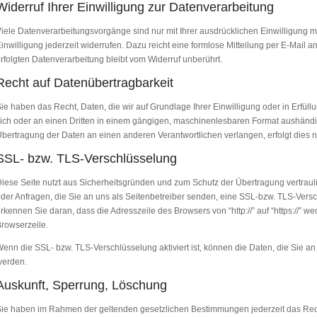
Widerruf Ihrer Einwilligung zur Datenverarbeitung
iele Datenverarbeitungsvorgänge sind nur mit Ihrer ausdrücklichen Einwilligung mö
inwilligung jederzeit widerrufen. Dazu reicht eine formlose Mitteilung per E-Mail 
rfolgten Datenverarbeitung bleibt vom Widerruf unberührt.
Recht auf Datenübertragbarkeit
ie haben das Recht, Daten, die wir auf Grundlage Ihrer Einwilligung oder in Erfüllu
ich oder an einen Dritten in einem gängigen, maschinenlesbaren Format aushändig
bertragung der Daten an einen anderen Verantwortlichen verlangen, erfolgt dies nu
SSL- bzw. TLS-Verschlüsselung
iese Seite nutzt aus Sicherheitsgründen und zum Schutz der Übertragung vertrauli
der Anfragen, die Sie an uns als Seitenbetreiber senden, eine SSL-bzw. TLS-Vers
rkennen Sie daran, dass die Adresszeile des Browsers von “http://” auf “https://” 
rowserzeile.
enn die SSL- bzw. TLS-Verschlüsselung aktiviert ist, können die Daten, die Sie an 
werden.
Auskunft, Sperrung, Löschung
ie haben im Rahmen der geltenden gesetzlichen Bestimmungen jederzeit das Recht