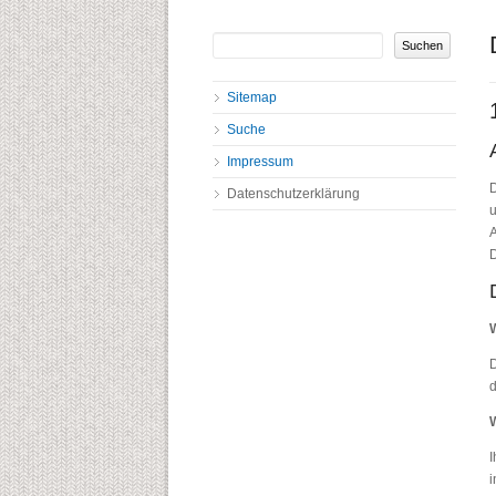
Suchbegriffe
Navigation
Sitemap
überspringen
Suche
Impressum
D
Datenschutzerklärung
u
A
D
W
D
d
W
I
i