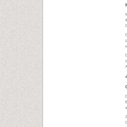
W
I
D
D
(
u
D
z
A
D
B
Z
G