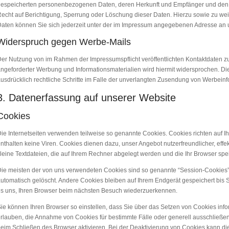
espeicherten personenbezogenen Daten, deren Herkunft und Empfänger und den 
echt auf Berichtigung, Sperrung oder Löschung dieser Daten. Hierzu sowie zu 
aten können Sie sich jederzeit unter der im Impressum angegebenen Adresse an
Widerspruch gegen Werbe-Mails
er Nutzung von im Rahmen der Impressumspflicht veröffentlichten Kontaktdaten z
ngeforderter Werbung und Informationsmaterialien wird hiermit widersprochen. Die
usdrücklich rechtliche Schritte im Falle der unverlangten Zusendung von Werbein
3. Datenerfassung auf unserer Website
Cookies
ie Internetseiten verwenden teilweise so genannte Cookies. Cookies richten auf
nthalten keine Viren. Cookies dienen dazu, unser Angebot nutzerfreundlicher, effe
leine Textdateien, die auf Ihrem Rechner abgelegt werden und die Ihr Browser spei
ie meisten der von uns verwendeten Cookies sind so genannte “Session-Cookies
utomatisch gelöscht. Andere Cookies bleiben auf Ihrem Endgerät gespeichert bis 
s uns, Ihren Browser beim nächsten Besuch wiederzuerkennen.
ie können Ihren Browser so einstellen, dass Sie über das Setzen von Cookies info
rlauben, die Annahme von Cookies für bestimmte Fälle oder generell ausschließ
eim Schließen des Browser aktivieren. Bei der Deaktivierung von Cookies kann die