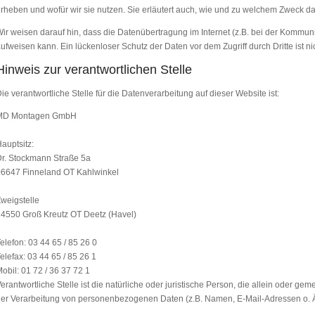
rheben und wofür wir sie nutzen. Sie erläutert auch, wie und zu welchem Zweck da
ir weisen darauf hin, dass die Datenübertragung im Internet (z.B. bei der Kommuni
ufweisen kann. Ein lückenloser Schutz der Daten vor dem Zugriff durch Dritte ist ni
Hinweis zur verantwortlichen Stelle
ie verantwortliche Stelle für die Datenverarbeitung auf dieser Website ist:
MD Montagen GmbH
auptsitz:
r. Stockmann Straße 5a
06647 Finneland OT Kahlwinkel
weigstelle
4550 Groß Kreutz OT Deetz (Havel)
elefon: 03 44 65 / 85 26 0
elefax: 03 44 65 / 85 26 1
obil: 01 72 / 36 37 72 1
erantwortliche Stelle ist die natürliche oder juristische Person, die allein oder g
er Verarbeitung von personenbezogenen Daten (z.B. Namen, E-Mail-Adressen o. Ä.