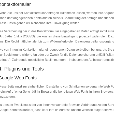
Kontaktformular
enn Sie uns per Kontaktformular Anfragen zukommen lassen, werden Ihre Angaben
hnen dort angegebenen Kontaktdaten zwecks Bearbeitung der Anfrage und für den 
iese Daten geben wir nicht ohne Ihre Einwilligung weiter.
ie Verarbeitung der in das Kontaktformular eingegebenen Daten erfolgt somit aussc
Art. 6 Abs. 1 lit. a DSGVO). Sie können diese Einwilligung jederzeit widerrufen. Daz
ns. Die Rechtmäßigkeit der bis zum Widerruf erfolgten Datenverarbeitungsvorgäng
ie von Ihnen im Kontaktformular eingegebenen Daten verbleiben bei uns, bis Sie u
ur Speicherung widerrufen oder der Zweck für die Datenspeicherung entfällt (z.B.
nfrage). Zwingende gesetzliche Bestimmungen – insbesondere Aufbewahrungsfrist
4. Plugins und Tools
Google Web Fonts
iese Seite nutzt zur einheitlichen Darstellung von Schriftarten so genannte Web Fo
eim Aufruf einer Seite lädt Ihr Browser die benötigten Web Fonts in ihren Browserc
anzuzeigen.
u diesem Zweck muss der von Ihnen verwendete Browser Verbindung zu den Serv
oogle Kenntnis darüber, dass über Ihre IP-Adresse unsere Website aufgerufen wu