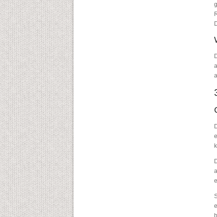
g
R
D
D
a
a
D
e
k
D
a
e
S
e
b