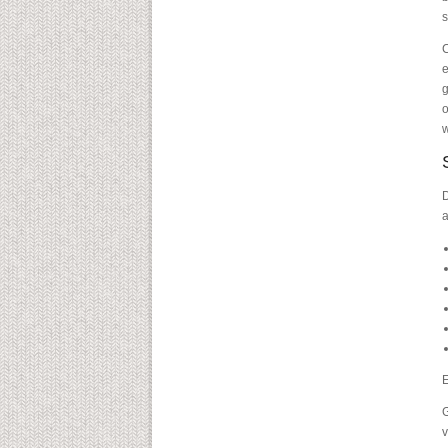
s
C
e
g
o
w
D
a
E
G
v