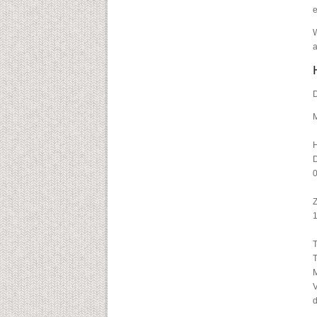
e
W
a
D
H
D
Z
1
T
T
M
V
d