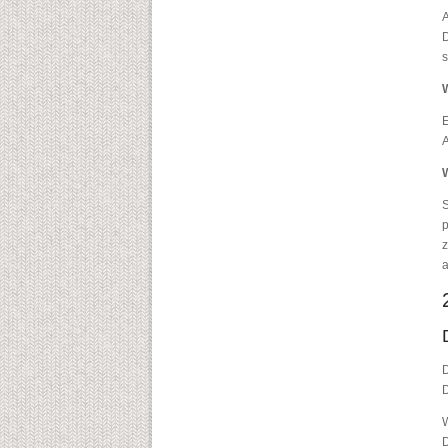
A
D
s
W
E
A
W
S
p
z
a
D
D
D